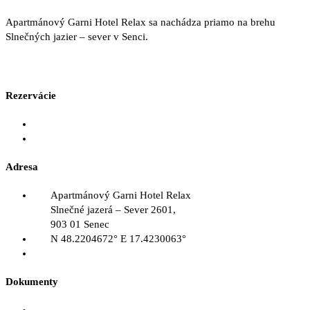
Apartmánový Garni Hotel Relax sa nachádza priamo na brehu
Slnečných jazier – sever v Senci.
Rezervácie
rezervacie@hotelrelax.sk
+421 911 092 704
Adresa
Apartmánový Garni Hotel Relax
Slnečné jazerá – Sever 2601,
903 01 Senec
N 48.2204672° E 17.4230063°
Google mapa
Dokumenty